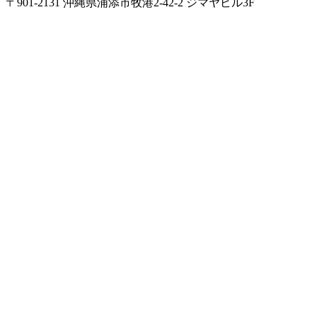
〒901-2131 沖縄県浦添市牧港2-42-2 ジマヤビル3F